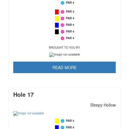
PAR 4
M
PAR 4
W
PAR 4
W
PAR 4
W
PAR 4
W
PAR 4
W
BROUGHT TO YOU BY
READ MORE
Hole 17
Sleepy Hollow
PAR 3
M
PAR 4
M