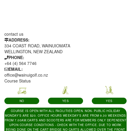
contact us
ADDRESS:
334 COAST ROAD, WAINUIOMATA
WELLINGTON, NEW ZEALAND
PHONE:
+64 (4) 564 7746
EMAIL:
office@wainuigolf.co.nz
Course Status
NO
YES
YES
COURSE IS OPEN WITH ALL FACILITIES OPEN. NON- PUBLIC HOLIDAY
MONDAY'S ARE $20. OFFICE HOURS WEEKDAY'S ARE FROM 9.30 WEEKENDS
FROM 7.00AM.CARTS AND SCOOTERS ARE FOR MEMBERS ONLY DEPENDENT
UPON COURSE CONDITIONS - CHECK WITH THE OFFICE. DUE TO WORK
BEING DONE ON THE CART BRIDGE NO CARTS ALLOWED OVER THE FRONT