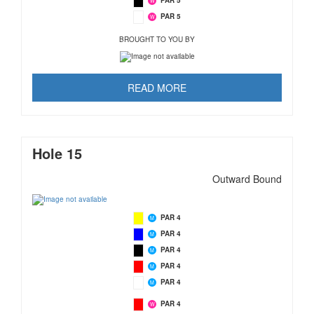
W
PAR 5
W
BROUGHT TO YOU BY
READ MORE
Hole 15
Outward Bound
PAR 4
M
PAR 4
M
PAR 4
M
PAR 4
M
PAR 4
M
PAR 4
W