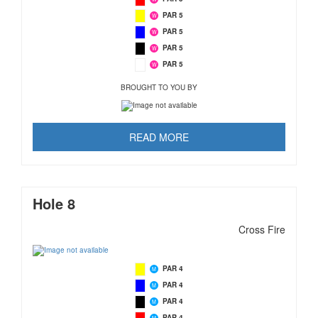
PAR 5
W
PAR 5
W
PAR 5
W
PAR 5
W
BROUGHT TO YOU BY
READ MORE
Hole 8
Cross Fire
PAR 4
M
PAR 4
M
PAR 4
M
PAR 4
M