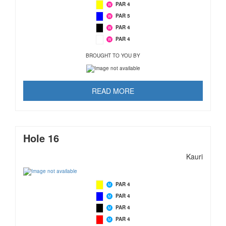
PAR 4
W
PAR 5
W
PAR 4
W
PAR 4
W
BROUGHT TO YOU BY
READ MORE
Hole 16
Kauri
PAR 4
M
PAR 4
M
PAR 4
M
PAR 4
M