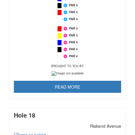
PAR 4
M
PAR 3
M
PAR 4
M
PAR 3
W
PAR 3
W
PAR 4
W
PAR 4
W
PAR 4
W
BROUGHT TO YOU BY
READ MORE
Hole 18
Riskend Avenue